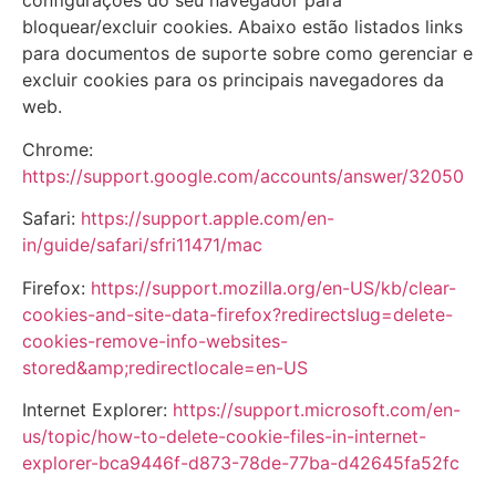
configurações do seu navegador para
bloquear/excluir cookies. Abaixo estão listados links
para documentos de suporte sobre como gerenciar e
excluir cookies para os principais navegadores da
web.
Chrome:
https://support.google.com/accounts/answer/32050
Safari:
https://support.apple.com/en-
in/guide/safari/sfri11471/mac
Firefox:
https://support.mozilla.org/en-US/kb/clear-
cookies-and-site-data-firefox?redirectslug=delete-
cookies-remove-info-websites-
stored&amp;redirectlocale=en-US
Internet Explorer:
https://support.microsoft.com/en-
us/topic/how-to-delete-cookie-files-in-internet-
explorer-bca9446f-d873-78de-77ba-d42645fa52fc