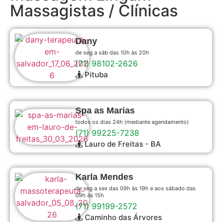
Massagistas / Clínicas
Dany
de seg a sáb das 10h às 20h
(71) 98102-2626
Pituba
Spa as Marias
todos os dias 24h (mediante agendamento)
(71) 99225-7238
Lauro de Freitas - BA
Karla Mendes
de seg a sex das 09h às 19h e aos sábado das
09h às 15h
(71) 99199-2572
Caminho das Árvores