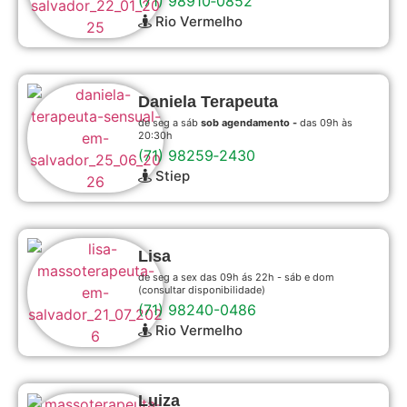
(71) 98910‑0852
Rio Vermelho
Daniela Terapeuta
de seg a sáb
sob agendamento -
das 09h às
20:30h
(71) 98259‑2430
Stiep
Lisa
de seg a sex das 09h ás 22h - sáb e dom
(consultar disponibilidade)
(71) 98240-0486
Rio Vermelho
Luiza