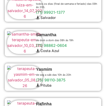
todos os dias (final de semana e feriado) das 09h
ás 20h.
(71) 99921-1377
Salvador
Samantha
de dom a dom das 08h ás 19h
(71) 98862-0604
Costa Azul
Yasmim
de seg a sáb das 10h ás 20h
(75) 98110‑3875
Pituba
Rafinha