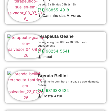
de seg. à sáb. das 09h às 19h
(71) 98855-4918
Caminho das Árvores
Terapeuta Geane
de seg a seg das 08h ás 18:30h - sob
agendamento
(71) 98254-5541
Imbuí
Brenda Bellini
Atendimento com hora marcada e agendamento
prévio
(71) 98163-2424
Costa Azul