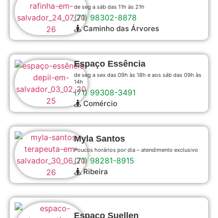
de seg a sáb das 11h às 21h
(71) 98302-8878
Caminho das Árvores
Espaço Essência
de seg a sex das 09h às 18h e aos sáb das 09h às
14h
(71) 99308-3491
Comércio
Myla Santos
Poucos horários por dia – atendimento exclusivo
(71) 98281-8915
Ribeira
Espaço Suellen