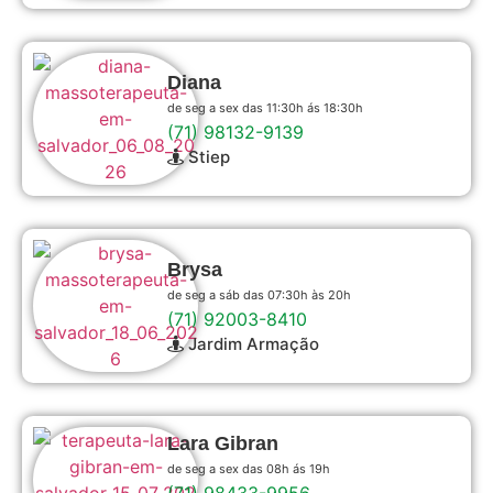
Diana
de seg a sex das 11:30h ás 18:30h
(71) 98132-9139
Stiep
Brysa
de seg a sáb das 07:30h às 20h
(71) 92003-8410
Jardim Armação
Lara Gibran
de seg a sex das 08h ás 19h
(71) 98433-9956