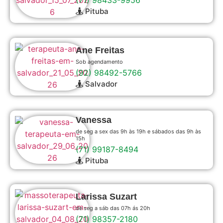
Pituba
Ane Freitas
Sob agendamento
(92) 98492-5766
Salvador
Vanessa
de seg a sex das 9h às 19h e sábados das 9h às
15h
(71) 99187-8494
Pituba
Larissa Suzart
de seg a sáb das 07h ás 20h
(71) 98357-2180