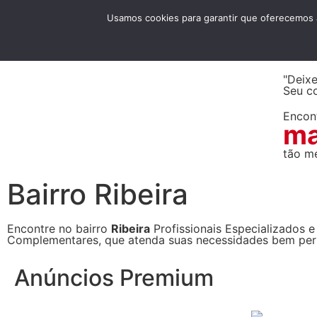
MA
Usamos cookies para garantir que oferecemos a
SA
"Deix
Seu c
Encon
m
tão m
Bairro Ribeira
Encontre no bairro
Ribeira
Profissionais Especializados 
Complementares, que atenda suas necessidades bem per
Anúncios Premium