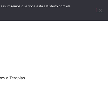
 assumiremos que você está satisfeito com ele.
Anunciar
em
e Terapias