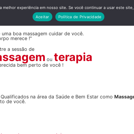
SSAGEM
 melhor experiência em nosso site. Se você continuar a usar este site,
Aceitar
Política de Privacidade
LVADOR
e uma boa massagem cuidar de você.
orpo merece !"
tre a sessão de
assagem
terapia
ou
erecida bem perto de você !
e Qualificados na área da Saúde e Bem Estar como
Massag
to de você.