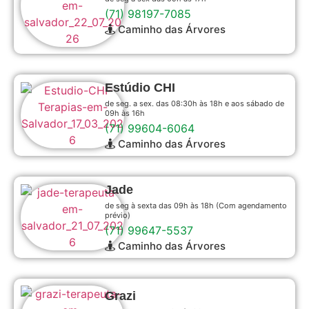
(71) 98197-7085
Caminho das Árvores
Estúdio CHI
de seg. a sex. das 08:30h às 18h e aos sábado de
09h às 16h
(71) 99604-6064
Caminho das Árvores
Jade
de seg à sexta das 09h às 18h (Com agendamento
prévio)
(71) 99647-5537
Caminho das Árvores
Grazi