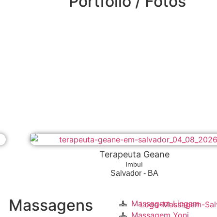
Portfólio / Fotos
Terapeuta Geane
Imbuí
Salvador - BA
Massagens
Massagem Lingam
Massagem Yoni