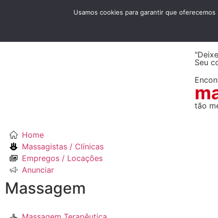
MA
Usamos cookies para garantir que oferecemos a
SA
"Deix
Seu c
Encon
m
tão m
Home
Massagistas / Clínicas
Empregos / Locações
Anunciar
Massagem
Massagem Terapêutica