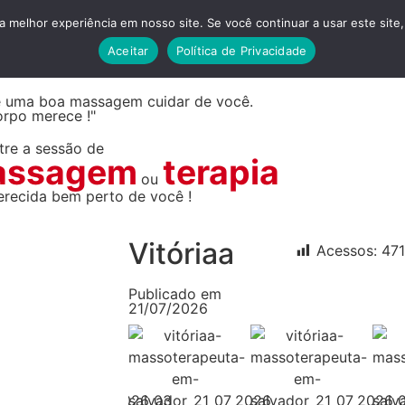
SSAGEM
 melhor experiência em nosso site. Se você continuar a usar este site,
Aceitar
Política de Privacidade
LVADOR
e uma boa massagem cuidar de você.
orpo merece !"
tre a sessão de
assagem
terapia
ou
erecida bem perto de você !
Vitóriaa
Acessos:
47
Publicado em
21/07/2026