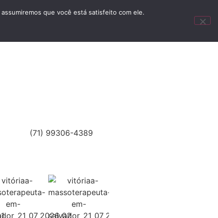
 assumiremos que você está satisfeito com ele.
Anunciar
(71) 99306-4389
1