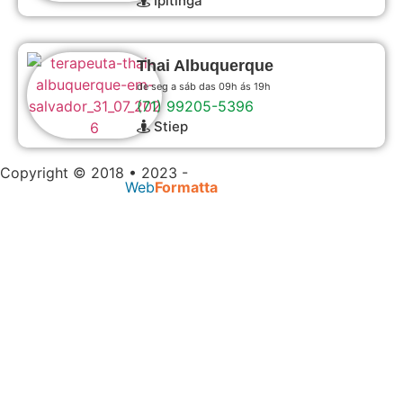
Ipitinga
Thai Albuquerque
de seg a sáb das 09h ás 19h
(71) 99205-5396
Stiep
Copyright © 2018 • 2023 -
Massagem Salvador |
Desenvolvido por
Web
Formatta